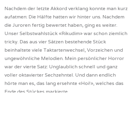
Nachdem der letzte Akkord verklang konnte man kurz
aufatmen: Die Hälfte hatten wir hinter uns. Nachdem
die Juroren fertig bewertet haben, ging es weiter.
Unser Selbstwahlstück «Rikudim» war schon ziemlich
tricky. Das aus vier Sätzen bestehende Stück
beinhaltete viele Taktartenwechsel, Vorzeichen und
ungewöhnliche Melodien. Mein persönlicher Horror
war der vierte Satz: Unglaublich schnell und ganz
voller oktavierter Sechzehntel. Und dann endlich
hörte man es, das lang ersehnte «Hoi!», welches das
Ende des Stückes markierte.
Ganz entspannt gingen die Einen nun unseren
gelungenen Vortrag mit dem (dank der Grillchallenge
gewonnenem) Bier feiern und die Anderen, denen es